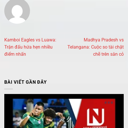
Kamboi Eagles vs Luawa:
Madhya Pradesh vs
Trận đấu hứa hẹn nhiều
Telangana: Cuộc so tài chặt
điểm nhấn
chẽ trên sân cỏ
BÀI VIẾT GẦN ĐÂY