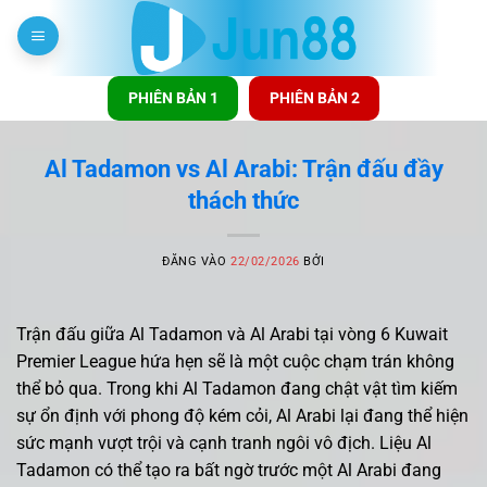
Bỏ
qua
nội
dung
PHIÊN BẢN 1
PHIÊN BẢN 2
Al Tadamon vs Al Arabi: Trận đấu đầy
thách thức
ĐĂNG VÀO
22/02/2026
BỞI
Trận đấu giữa Al Tadamon và Al Arabi tại vòng 6 Kuwait
Premier League hứa hẹn sẽ là một cuộc chạm trán không
thể bỏ qua. Trong khi Al Tadamon đang chật vật tìm kiếm
sự ổn định với phong độ kém cỏi, Al Arabi lại đang thể hiện
sức mạnh vượt trội và cạnh tranh ngôi vô địch. Liệu Al
Tadamon có thể tạo ra bất ngờ trước một Al Arabi đang