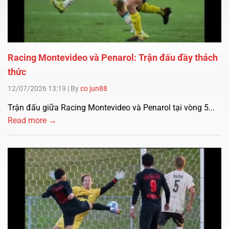
Racing Montevideo và Penarol: Trận đấu đầy thách
thức
12/07/2026 13:19
|
By
co jun88
Trận đấu giữa Racing Montevideo và Penarol tại vòng 5...
Read more →