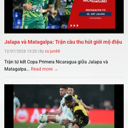
Jalapa và Matagalpa: Trận cầu thu hút giới mộ điệu
12/07/2026 13:20
|
By
co jun88
Trận tứ kết Copa Primera Nicaragua giữa Jalapa và
Matagalpa...
Read more →