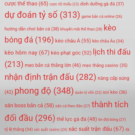
cược thể thao
(65)
dinh dưỡng gà đá
(37)
cược tối thiểu
(23)
dự đoán tỷ số
(313)
game bắn cá online
(26)
kèo
hướng dẫn chơi bắn cá
(38)
khuyến mãi thể thao
(28)
bóng đá
(196)
kèo châu Á
(55)
kèo châu Âu
(34)
lịch thi đấu
kèo hôm nay
(67)
kèo phạt góc
(52)
(213)
mẹo bắn cá thắng lớn
(46)
mẹo thắng casino
(35)
nhận định trận đấu
(282)
nâng cấp súng
phong độ
(348)
(42)
soi kèo
(36)
quản lý vốn
(22)
thành tích
săn boss bắn cá
(58)
săn cá theo đàn
(27)
đối đầu
(296)
thể lực gà đá
(48)
tin đội bóng
(27)
xác suất trận đấu
(67)
tỷ lệ thắng
(34)
xác suất casino
(24)
đá