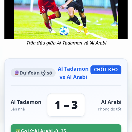
Trận đấu giữa Al Tadamon và ‘Al Arabi
Al Tadamon
CHỐT KÈO
Dự đoán tỷ số
vs Al Arabi
1 – 3
Al Tadamon
Al Arabi
Sân nhà
Phong độ tốt
Gợi ý:
Al Arabi -0. 25