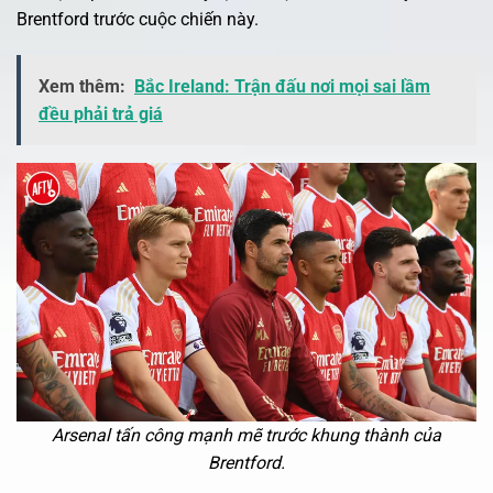
Brentford trước cuộc chiến này.
Xem thêm:
Bắc Ireland: Trận đấu nơi mọi sai lầm
đều phải trả giá
Arsenal tấn công mạnh mẽ trước khung thành của
Brentford.