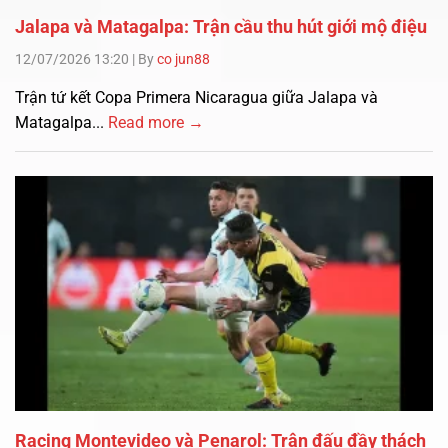
Jalapa và Matagalpa: Trận cầu thu hút giới mộ điệu
12/07/2026 13:20
|
By
co jun88
Trận tứ kết Copa Primera Nicaragua giữa Jalapa và
Matagalpa...
Read more →
Racing Montevideo và Penarol: Trận đấu đầy thách