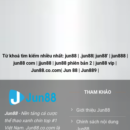
Từ khoá tìm kiếm nhiều nhất: jun88 | .jun88| jun88' | jun888 |
jun88 com | jjun88 | jun88 phiên bản 2 | jun88 vip |
Jun88.co.com| Jun 88 | Jun889 |
THAM KHẢO
Giới thiệu Jun88
Jun88
- Nền tảng cá cược
thể thao xanh chín top #1
Chính sách nội dung
Việt Nam. Jun88.co.com là
Jun88