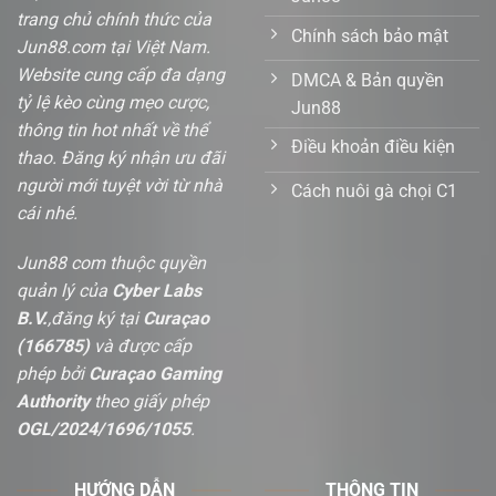
trang chủ chính thức của
Chính sách bảo mật
Jun88.com tại Việt Nam.
Website cung cấp đa dạng
DMCA & Bản quyền
tỷ lệ kèo cùng mẹo cược,
Jun88
thông tin hot nhất về thể
Điều khoản điều kiện
thao. Đăng ký nhận ưu đãi
người mới tuyệt vời từ nhà
Cách nuôi gà chọi C1
cái nhé.
Jun88 com thuộc quyền
quản lý của
Cyber Labs
B.V.
,đăng ký tại
Curaçao
(166785)
và được cấp
phép bởi
Curaçao Gaming
Authority
theo giấy phép
OGL/2024/1696/1055
.
HƯỚNG DẪN
THÔNG TIN