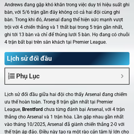
Andrews đang gặp khó khăn trong việc duy trì hiệu suất ghi
bàn, với 5/6 trận gần đây không có cả hai đội cùng ghi
bàn. Trong khi đó, Arsenal đang thể hiện sức mạnh vượt
trội với 4 chiến thắng và 1 thất bại trong 5 trận gần nhất,
ghi tới 13 bàn và chỉ để thủng lưới 5 bàn. Họ đang có chuỗi
4 trận bất bại trên sân khách tại Premier League.
Lịch sử đối đầu
Phụ Lục
Lịch sử đối đầu giữa hai đội cho thấy Arsenal đang chiếm
ưu thế hoàn toàn. Trong 8 trận gần nhất tại Premier
League,
Brentford
chưa từng đánh bại Arsenal, với 4 trận
thắng cho Arsenal và 1 trận hòa. Lần gặp nhau gần nhất
vào tháng 10/2025, Arsenal đã giành chiến thắng 2-0 với
thế trận áp đảo. Điều này tạo ra một rào cản tâm lý lớn cho