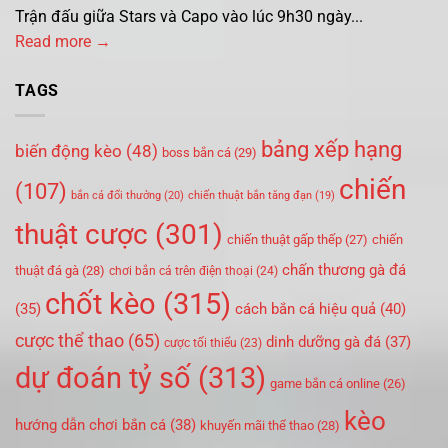
Trận đấu giữa Stars và Capo vào lúc 9h30 ngày...
Read more →
TAGS
bảng xếp hạng
biến động kèo
(48)
boss bắn cá
(29)
chiến
(107)
bắn cá đổi thưởng
(20)
chiến thuật bắn tăng đạn
(19)
thuật cược
(301)
chiến thuật gấp thếp
(27)
chiến
chấn thương gà đá
thuật đá gà
(28)
chơi bắn cá trên điện thoại
(24)
chốt kèo
(315)
(35)
cách bắn cá hiệu quả
(40)
cược thể thao
(65)
dinh dưỡng gà đá
(37)
cược tối thiểu
(23)
dự đoán tỷ số
(313)
game bắn cá online
(26)
kèo
hướng dẫn chơi bắn cá
(38)
khuyến mãi thể thao
(28)