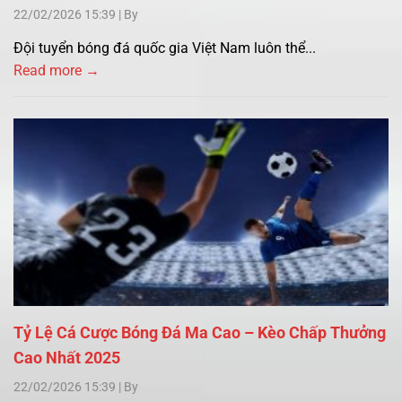
22/02/2026 15:39
|
By
Đội tuyển bóng đá quốc gia Việt Nam luôn thể...
Read more →
Tỷ Lệ Cá Cược Bóng Đá Ma Cao – Kèo Chấp Thưởng
Cao Nhất 2025
22/02/2026 15:39
|
By