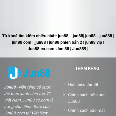
Từ khoá tìm kiếm nhiều nhất: jun88 | .jun88| jun88' | jun888 |
jun88 com | jjun88 | jun88 phiên bản 2 | jun88 vip |
Jun88.co.com| Jun 88 | Jun889 |
THAM KHẢO
Giới thiệu Jun88
Jun88
- Nền tảng cá cược
thể thao xanh chín top #1
Chính sách nội dung
Việt Nam. Jun88.co.com là
Jun88
trang chủ chính thức của
Chính sách bảo mật
Jun88.com tại Việt Nam.