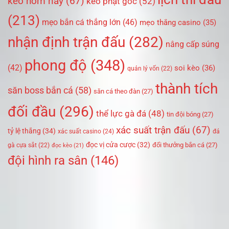
kèo hôm nay
(67)
kèo phạt góc
(52)
(213)
mẹo bắn cá thắng lớn
(46)
mẹo thắng casino
(35)
nhận định trận đấu
(282)
nâng cấp súng
phong độ
(348)
(42)
soi kèo
(36)
quản lý vốn
(22)
thành tích
săn boss bắn cá
(58)
săn cá theo đàn
(27)
đối đầu
(296)
thể lực gà đá
(48)
tin đội bóng
(27)
xác suất trận đấu
(67)
tỷ lệ thắng
(34)
xác suất casino
(24)
đá
đọc vị cửa cược
(32)
đổi thưởng bắn cá
(27)
gà cựa sắt
(22)
đọc kèo
(21)
đội hình ra sân
(146)