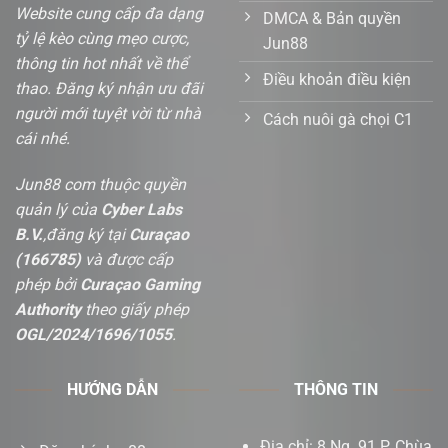
Website cung cấp đa dạng
DMCA & Bản quyền
tỷ lệ kèo cùng mẹo cược,
Jun88
thông tin hot nhất về thể
Điều khoản điều kiện
thao. Đăng ký nhận ưu đãi
người mới tuyệt vời từ nhà
Cách nuôi gà chọi C1
cái nhé.
Jun88 com thuộc quyền
quản lý của
Cyber Labs
B.V.
,đăng ký tại
Curaçao
(166785)
và được cấp
phép bởi
Curaçao Gaming
Authority
theo giấy phép
OGL/2024/1696/1055
.
HƯỚNG DẪN
THÔNG TIN
Địa chỉ:
8 Ng. 91 P. Chùa