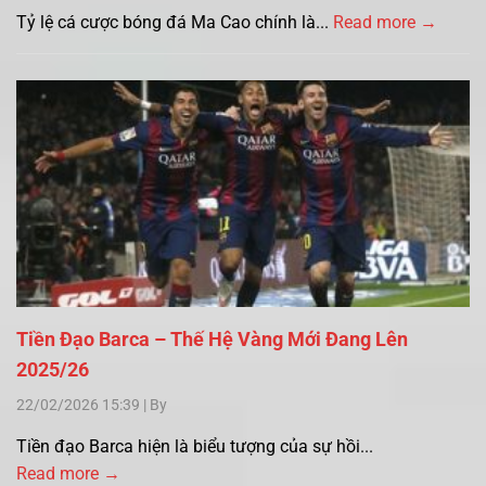
Tỷ lệ cá cược bóng đá Ma Cao chính là...
Read more →
Tiền Đạo Barca – Thế Hệ Vàng Mới Đang Lên
2025/26
22/02/2026 15:39
|
By
Tiền đạo Barca hiện là biểu tượng của sự hồi...
Read more →