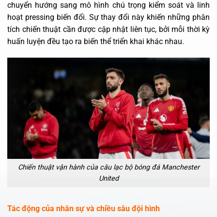
chuyển hướng sang mô hình chú trọng kiểm soát và linh
hoạt pressing biến đổi. Sự thay đổi này khiến những phân
tích chiến thuật cần được cập nhật liên tục, bởi mỗi thời kỳ
huấn luyện đều tạo ra biến thể triển khai khác nhau.
Chiến thuật vận hành của câu lạc bộ bóng đá Manchester
United
Tác động của nhân sự và chiều sâu đội hình