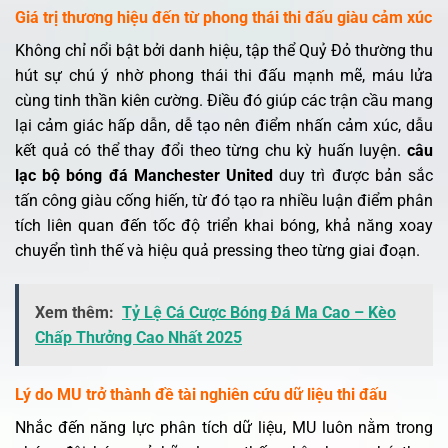
Giá trị thương hiệu đến từ phong thái thi đấu giàu cảm xúc
Không chỉ nổi bật bởi danh hiệu, tập thể Quỷ Đỏ thường thu
hút sự chú ý nhờ phong thái thi đấu mạnh mẽ, máu lửa
cùng tinh thần kiên cường. Điều đó giúp các trận cầu mang
lại cảm giác hấp dẫn, dễ tạo nên điểm nhấn cảm xúc, dẫu
kết quả có thể thay đổi theo từng chu kỳ huấn luyện.
câu
lạc bộ bóng đá Manchester United
duy trì được bản sắc
tấn công giàu cống hiến, từ đó tạo ra nhiều luận điểm phân
tích liên quan đến tốc độ triển khai bóng, khả năng xoay
chuyển tình thế và hiệu quả pressing theo từng giai đoạn.
Xem thêm:
Tỷ Lệ Cá Cược Bóng Đá Ma Cao – Kèo
Chấp Thưởng Cao Nhất 2025
Lý do MU trở thành đề tài nghiên cứu dữ liệu thi đấu
Nhắc đến năng lực phân tích dữ liệu, MU luôn nằm trong