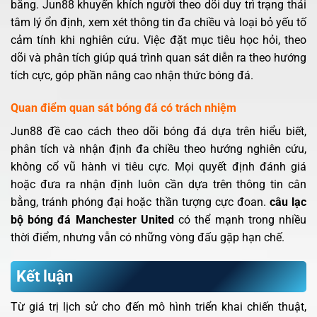
bằng. Jun88 khuyến khích người theo dõi duy trì trạng thái
tâm lý ổn định, xem xét thông tin đa chiều và loại bỏ yếu tố
cảm tính khi nghiên cứu. Việc đặt mục tiêu học hỏi, theo
dõi và phân tích giúp quá trình quan sát diễn ra theo hướng
tích cực, góp phần nâng cao nhận thức bóng đá.
Quan điểm quan sát bóng đá có trách nhiệm
Jun88 đề cao cách theo dõi bóng đá dựa trên hiểu biết,
phân tích và nhận định đa chiều theo hướng nghiên cứu,
không cổ vũ hành vi tiêu cực. Mọi quyết định đánh giá
hoặc đưa ra nhận định luôn cần dựa trên thông tin cân
bằng, tránh phóng đại hoặc thần tượng cực đoan.
câu lạc
bộ bóng đá Manchester United
có thể mạnh trong nhiều
thời điểm, nhưng vẫn có những vòng đấu gặp hạn chế.
Kết luận
Từ giá trị lịch sử cho đến mô hình triển khai chiến thuật,