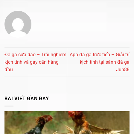
Đá gà cựa dao – Trải nghiệm
App đá gà trực tiếp – Giải trí
kịch tính và gay cấn hàng
kịch tính tại sảnh đá gà
đầu
Jun88
BÀI VIẾT GẦN ĐÂY