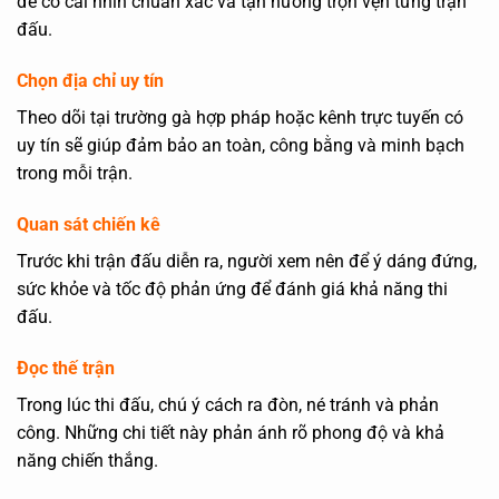
để có cái nhìn chuẩn xác và tận hưởng trọn vẹn từng trận
đấu.
Chọn địa chỉ uy tín
Theo dõi tại trường gà hợp pháp hoặc kênh trực tuyến có
uy tín sẽ giúp đảm bảo an toàn, công bằng và minh bạch
trong mỗi trận.
Quan sát chiến kê
Trước khi trận đấu diễn ra, người xem nên để ý dáng đứng,
sức khỏe và tốc độ phản ứng để đánh giá khả năng thi
đấu.
Đọc thế trận
Trong lúc thi đấu, chú ý cách ra đòn, né tránh và phản
công. Những chi tiết này phản ánh rõ phong độ và khả
năng chiến thắng.