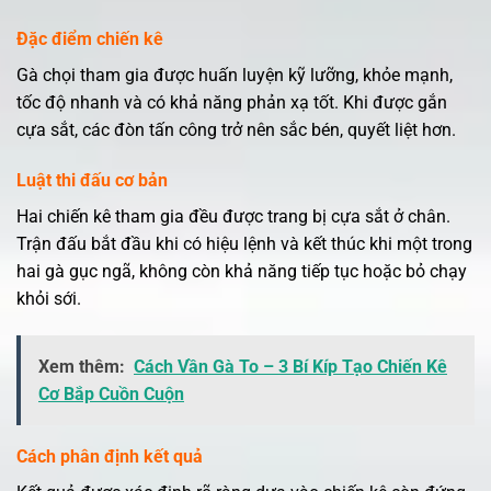
Đặc điểm chiến kê
Gà chọi tham gia được huấn luyện kỹ lưỡng, khỏe mạnh,
tốc độ nhanh và có khả năng phản xạ tốt. Khi được gắn
cựa sắt, các đòn tấn công trở nên sắc bén, quyết liệt hơn.
Luật thi đấu cơ bản
Hai chiến kê tham gia đều được trang bị cựa sắt ở chân.
Trận đấu bắt đầu khi có hiệu lệnh và kết thúc khi một trong
hai gà gục ngã, không còn khả năng tiếp tục hoặc bỏ chạy
khỏi sới.
Xem thêm:
Cách Vần Gà To – 3 Bí Kíp Tạo Chiến Kê
Cơ Bắp Cuồn Cuộn
Cách phân định kết quả