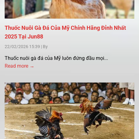
Thuốc Nuôi Gà Đá Của Mỹ Chính Hãng Đỉnh Nhất
2025 Tại Jun88
22/02/2026 15:39
|
By
Thuốc nuôi gà đá của Mỹ luôn đứng đầu mọi...
Read more →