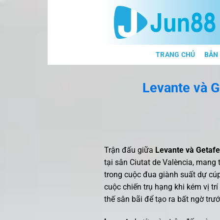
Bỏ
qua
nội
dung
TRANG CHỦ
BẮN
Levante và G
Trận đấu giữa
Levante và Getafe
tại sân Ciutat de València, mang 
trong cuộc đua giành suất dự cúp
cuộc chiến trụ hạng khi kém vị tr
thế sân bãi để tạo ra bất ngờ tr