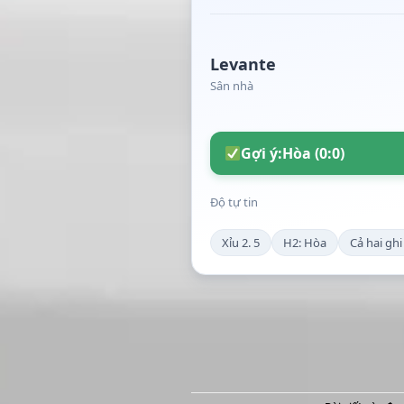
Levante
Sân nhà
Gợi ý:
Hòa (0:0)
Độ tự tin
Xỉu 2. 5
H2: Hòa
Cả hai ghi