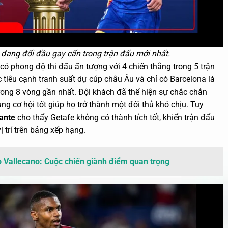
 đang đối đầu gay cấn trong trận đấu mới nhất.
 có phong độ thi đấu ấn tượng với 4 chiến thắng trong 5 trận
tiêu cạnh tranh suất dự cúp châu Âu và chỉ có Barcelona là
rong 8 vòng gần nhất. Đội khách đã thể hiện sự chắc chắn
ụng cơ hội tốt giúp họ trở thành một đối thủ khó chịu. Tuy
ante
cho thấy Getafe không có thành tích tốt, khiến trận đấu
ị trí trên bảng xếp hạng.
o Vallecano: Cuộc chiến giành điểm quan trọng