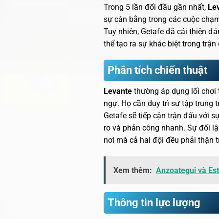
Trong 5 lần đối đầu gần nhất,
Le
sự cân bằng trong các cuộc chạm t
Tuy nhiên, Getafe đã cải thiện đ
thể tạo ra sự khác biệt trong trận
Phân tích chiến thuật
Levante
thường áp dụng lối chơi
ngự. Họ cần duy trì sự tập trung 
Getafe sẽ tiếp cận trận đấu với s
ro và phản công nhanh. Sự đối lập
nơi mà cả hai đội đều phải thận t
Xem thêm:
Anzoategui và Es
Thông tin lực lượng