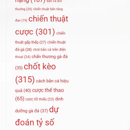
bắn cá đổi
thưởng
(20)
chiến thuật bắn tăng
chiến thuật
đạn
(19)
cược
(301)
chiến
thuật gấp thếp
(27)
chiến thuật
đá gà
(28)
chơi bắn cá trên điện
chấn thương gà đá
thoại
(24)
chốt kèo
(35)
(315)
cách bắn cá hiệu
cược thể thao
quả
(40)
(65)
dinh
cược tối thiểu
(23)
dự
dưỡng gà đá
(37)
đoán tỷ số