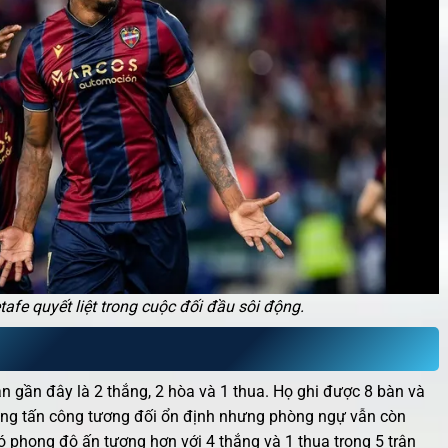
afe quyết liệt trong cuộc đối đầu sôi động.
ận gần đây là 2 thắng, 2 hòa và 1 thua. Họ ghi được 8 bàn và
năng tấn công tương đối ổn định nhưng phòng ngự vẫn còn
có phong độ ấn tượng hơn với 4 thắng và 1 thua trong 5 trận