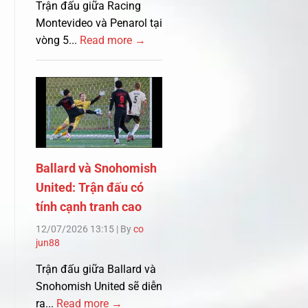
Trận đấu giữa Racing
Montevideo và Penarol tại
vòng 5...
Read more →
Ballard và Snohomish
United: Trận đấu có
tính cạnh tranh cao
12/07/2026 13:15
|
By
co
jun88
Trận đấu giữa Ballard và
Snohomish United sẽ diễn
ra...
Read more →