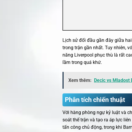
Lịch sử đối đầu gần đây giữa hai
trong trận gần nhất. Tuy nhiên, vớ
năng Liverpool phục thù là rất ca
lầm trong quá khứ.
Xem thêm:
Decic vs Mladost 
Phân tích chiến thuật
Với hàng phòng ngự kỷ luật và chấ
soát thế trận và tạo ra áp lực liê
tấn công chủ động, trong khi Bar