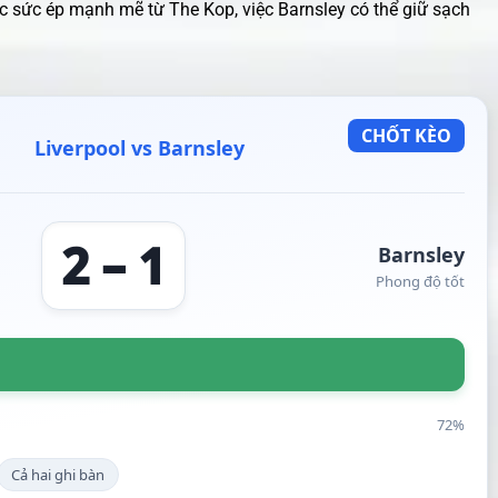
ớc sức ép mạnh mẽ từ The Kop, việc Barnsley có thể giữ sạch
CHỐT KÈO
Liverpool vs Barnsley
2 – 1
Barnsley
Phong độ tốt
72%
Cả hai ghi bàn