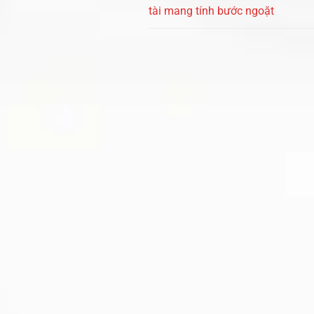
tài mang tính bước ngoặt