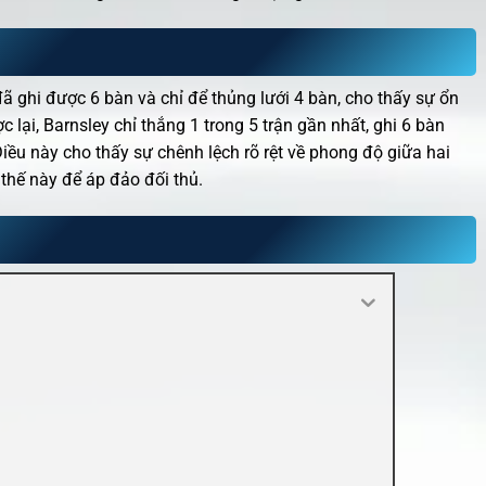
đã ghi được 6 bàn và chỉ để thủng lưới 4 bàn, cho thấy sự ổn
lại, Barnsley chỉ thắng 1 trong 5 trận gần nhất, ghi 6 bàn
iều này cho thấy sự chênh lệch rõ rệt về phong độ giữa hai
 thế này để áp đảo đối thủ.