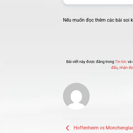
Nếu muốn đọc thêm các bài soi k
Bài viết này được đăng trong
Tin tức
và 
đấu
,
nhận đị
Hoffenheim vs Monchengla