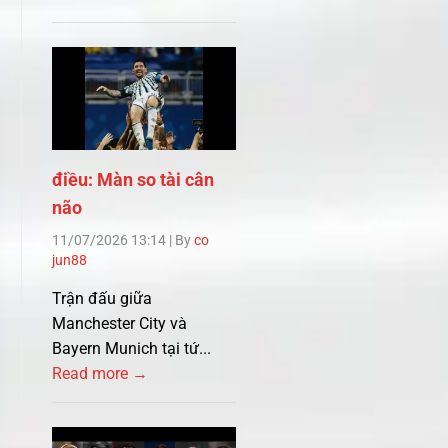
điều: Màn so tài cân
não
11/07/2026 13:14
|
By
co
jun88
Trận đấu giữa
Manchester City và
Bayern Munich tại tứ...
Read more →