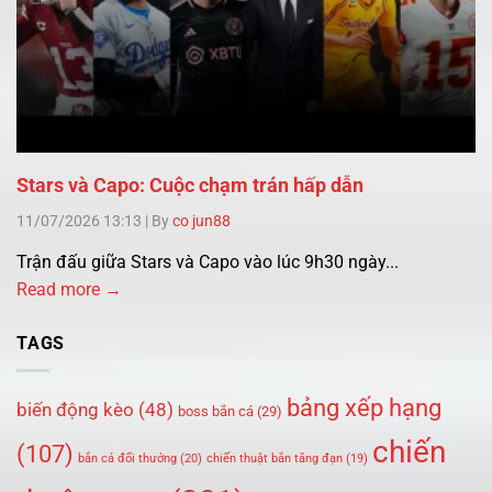
Stars và Capo: Cuộc chạm trán hấp dẫn
11/07/2026 13:13
|
By
co jun88
Trận đấu giữa Stars và Capo vào lúc 9h30 ngày...
Read more →
TAGS
bảng xếp hạng
biến động kèo
(48)
boss bắn cá
(29)
chiến
(107)
bắn cá đổi thưởng
(20)
chiến thuật bắn tăng đạn
(19)