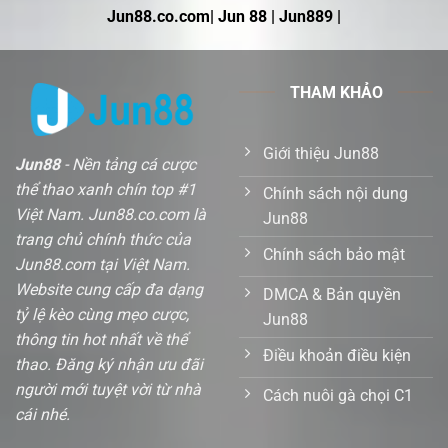
Jun88.co.com| Jun 88 | Jun889 |
THAM KHẢO
Giới thiệu Jun88
Jun88
- Nền tảng cá cược
thể thao xanh chín top #1
Chính sách nội dung
Việt Nam. Jun88.co.com là
Jun88
trang chủ chính thức của
Chính sách bảo mật
Jun88.com tại Việt Nam.
Website cung cấp đa dạng
DMCA & Bản quyền
tỷ lệ kèo cùng mẹo cược,
Jun88
thông tin hot nhất về thể
Điều khoản điều kiện
thao. Đăng ký nhận ưu đãi
người mới tuyệt vời từ nhà
Cách nuôi gà chọi C1
cái nhé.