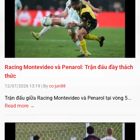
Racing Montevideo và Penarol: Trận đấu đầy thách
thức
12/07/2026 13:19
|
By
co jun88
Trận đấu giữa Racing Montevideo và Penarol tại vòng 5...
Read more →