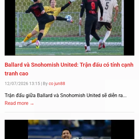
Ballard và Snohomish United: Trận đấu có tính cạnh
tranh cao
12/07/2026 13:15
|
By
co jun88
Trận đấu giữa Ballard và Snohomish United sẽ diễn ra...
Read more →