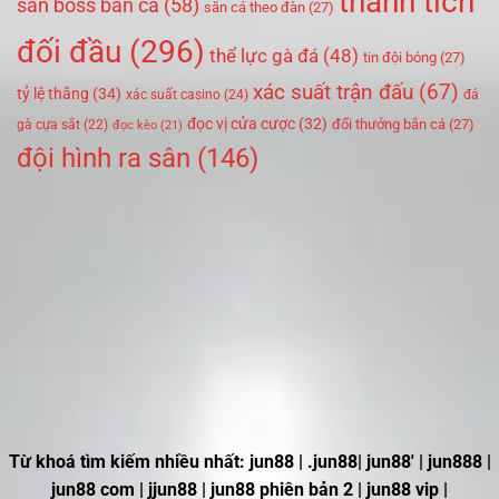
thành tích
săn boss bắn cá
(58)
săn cá theo đàn
(27)
đối đầu
(296)
thể lực gà đá
(48)
tin đội bóng
(27)
xác suất trận đấu
(67)
tỷ lệ thắng
(34)
xác suất casino
(24)
đá
đọc vị cửa cược
(32)
đổi thưởng bắn cá
(27)
gà cựa sắt
(22)
đọc kèo
(21)
đội hình ra sân
(146)
Từ khoá tìm kiếm nhiều nhất: jun88 | .jun88| jun88' | jun888 |
jun88 com | jjun88 | jun88 phiên bản 2 | jun88 vip |