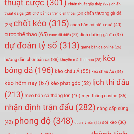
thuật cược
(301)
chiến thuật gấp thếp
(27)
chiến
chấn thương gà đá
thuật đá gà
(28)
chơi bắn cá trên điện thoại
(24)
chốt kèo
(315)
(35)
cách bắn cá hiệu quả
(40)
cược thể thao
(65)
dinh dưỡng gà đá
(37)
cược tối thiểu
(23)
dự đoán tỷ số
(313)
game bắn cá online
(26)
kèo
hướng dẫn chơi bắn cá
(38)
khuyến mãi thể thao
(28)
bóng đá
(196)
kèo châu Á
(55)
kèo châu Âu
(34)
lịch thi đấu
kèo hôm nay
(67)
kèo phạt góc
(52)
(213)
mẹo bắn cá thắng lớn
(46)
mẹo thắng casino
(35)
nhận định trận đấu
(282)
nâng cấp súng
phong độ
(348)
(42)
soi kèo
(36)
quản lý vốn
(22)