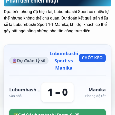
Phân tích chiến thuật
Dựa trên phong độ hiện tại, Lubumbashi Sport có nhiều lợi
thế nhưng không thể chủ quan. Dự đoán kết quả trận đấu
sẽ là Lubumbashi Sport 1-1 Manika, khi đội khách có thể
gây bất ngờ bằng những pha tấn công trực diện.
Lubumbashi
CHỐT KÈO
Sport vs
Dự đoán tỷ số
Manika
1 – 0
Lubumbashi Sport
Manika
Sân nhà
Phong độ tốt
Gợi ý:
Lubumbashi Sport -0. 25