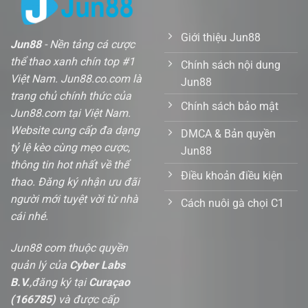
Giới thiệu Jun88
Jun88
- Nền tảng cá cược
thể thao xanh chín top #1
Chính sách nội dung
Việt Nam. Jun88.co.com là
Jun88
trang chủ chính thức của
Chính sách bảo mật
Jun88.com tại Việt Nam.
Website cung cấp đa dạng
DMCA & Bản quyền
tỷ lệ kèo cùng mẹo cược,
Jun88
thông tin hot nhất về thể
Điều khoản điều kiện
thao. Đăng ký nhận ưu đãi
người mới tuyệt vời từ nhà
Cách nuôi gà chọi C1
cái nhé.
Jun88 com thuộc quyền
quản lý của
Cyber Labs
B.V.
,đăng ký tại
Curaçao
(166785)
và được cấp