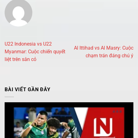
U22 Indonesia vs U22
Al Ittihad vs Al Masry: Cuộc
Myanmar: Cuộc chiến quyết
chạm trán đáng chú ý
liệt trên sân cỏ
BÀI VIẾT GẦN ĐÂY