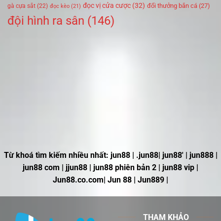
đọc vị cửa cược
(32)
đổi thưởng bắn cá
(27)
gà cựa sắt
(22)
đọc kèo
(21)
đội hình ra sân
(146)
Từ khoá tìm kiếm nhiều nhất: jun88 | .jun88| jun88' | jun888 |
jun88 com | jjun88 | jun88 phiên bản 2 | jun88 vip |
Jun88.co.com| Jun 88 | Jun889 |
THAM KHẢO