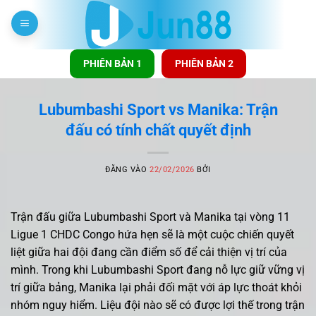
Bỏ
qua
nội
dung
PHIÊN BẢN 1
PHIÊN BẢN 2
Lubumbashi Sport vs Manika: Trận
đấu có tính chất quyết định
ĐĂNG VÀO
22/02/2026
BỞI
Trận đấu giữa Lubumbashi Sport và Manika tại vòng 11
Ligue 1 CHDC Congo hứa hẹn sẽ là một cuộc chiến quyết
liệt giữa hai đội đang cần điểm số để cải thiện vị trí của
mình. Trong khi Lubumbashi Sport đang nỗ lực giữ vững vị
trí giữa bảng, Manika lại phải đối mặt với áp lực thoát khỏi
nhóm nguy hiểm. Liệu đội nào sẽ có được lợi thế trong trận