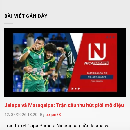
BÀI VIẾT GẦN ĐÂY
Jalapa và Matagalpa: Trận cầu thu hút giới mộ điệu
12/07/2026 13:20
|
By
co jun88
Trận tứ kết Copa Primera Nicaragua giữa Jalapa và