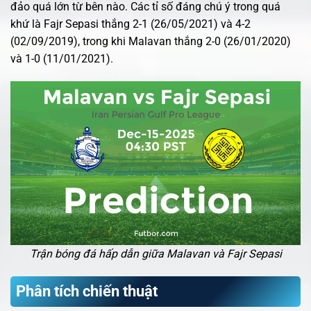
đảo quá lớn từ bên nào. Các tỉ số đáng chú ý trong quá
khứ là Fajr Sepasi thắng 2-1 (26/05/2021) và 4-2
(02/09/2019), trong khi Malavan thắng 2-0 (26/01/2020)
và 1-0 (11/01/2021).
Trận bóng đá hấp dẫn giữa Malavan và Fajr Sepasi
Phân tích chiến thuật