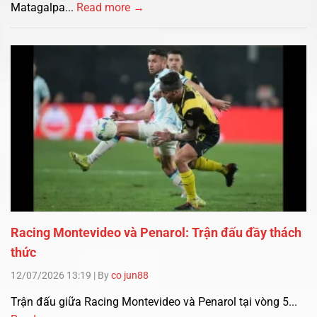
Matagalpa...
Read more →
Racing Montevideo và Penarol: Trận đấu đầy thách
thức
12/07/2026 13:19
|
By
co jun88
Trận đấu giữa Racing Montevideo và Penarol tại vòng 5...