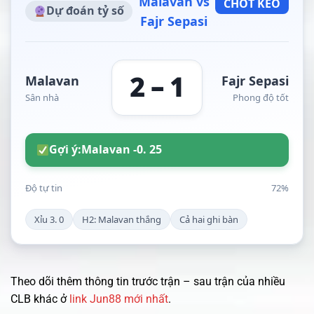
Malavan vs
CHỐT KÈO
Dự đoán tỷ số
Fajr Sepasi
2 – 1
Malavan
Fajr Sepasi
Sân nhà
Phong độ tốt
Gợi ý:
Malavan -0. 25
Độ tự tin
72%
Xỉu 3. 0
H2: Malavan thắng
Cả hai ghi bàn
Theo dõi thêm thông tin trước trận – sau trận của nhiều
CLB khác ở
link Jun88 mới nhất
.