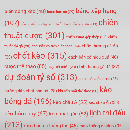
bảng xếp hạng
biến động kèo
(48)
boss bắn cá
(29)
chiến
(107)
bắn cá đổi thưởng
(20)
chiến thuật bắn tăng đạn
(19)
thuật cược
(301)
chiến thuật gấp thếp
(27)
chiến
chấn thương gà đá
thuật đá gà
(28)
chơi bắn cá trên điện thoại
(24)
chốt kèo
(315)
(35)
cách bắn cá hiệu quả
(40)
cược thể thao
(65)
dinh dưỡng gà đá
(37)
cược tối thiểu
(23)
dự đoán tỷ số
(313)
game bắn cá online
(26)
kèo
hướng dẫn chơi bắn cá
(38)
khuyến mãi thể thao
(28)
bóng đá
(196)
kèo châu Á
(55)
kèo châu Âu
(34)
lịch thi đấu
kèo hôm nay
(67)
kèo phạt góc
(52)
(213)
mẹo bắn cá thắng lớn
(46)
mẹo thắng casino
(35)