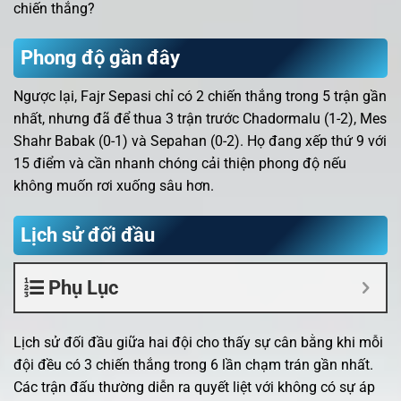
chiến thắng?
Phong độ gần đây
Ngược lại, Fajr Sepasi chỉ có 2 chiến thắng trong 5 trận gần
nhất, nhưng đã để thua 3 trận trước Chadormalu (1-2), Mes
Shahr Babak (0-1) và Sepahan (0-2). Họ đang xếp thứ 9 với
15 điểm và cần nhanh chóng cải thiện phong độ nếu
không muốn rơi xuống sâu hơn.
Lịch sử đối đầu
Phụ Lục
Lịch sử đối đầu giữa hai đội cho thấy sự cân bằng khi mỗi
đội đều có 3 chiến thắng trong 6 lần chạm trán gần nhất.
Các trận đấu thường diễn ra quyết liệt với không có sự áp