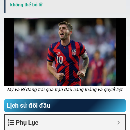
không thể bỏ lỡ
Mỹ và Bỉ đang trải qua trận đấu căng thẳng và quyết liệt.
Lịch sử đối đầu
Phụ Lục