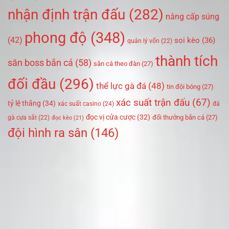
nhận định trận đấu
(282)
nâng cấp súng
phong độ
(348)
(42)
soi kèo
(36)
quản lý vốn
(22)
thành tích
săn boss bắn cá
(58)
săn cá theo đàn
(27)
đối đầu
(296)
thể lực gà đá
(48)
tin đội bóng
(27)
xác suất trận đấu
(67)
tỷ lệ thắng
(34)
xác suất casino
(24)
đá
đọc vị cửa cược
(32)
đổi thưởng bắn cá
(27)
gà cựa sắt
(22)
đọc kèo
(21)
đội hình ra sân
(146)