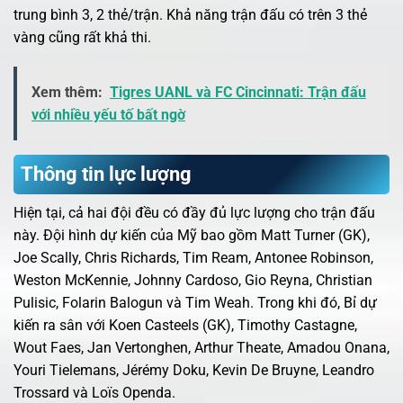
trung bình 3, 2 thẻ/trận. Khả năng trận đấu có trên 3 thẻ
vàng cũng rất khả thi.
Xem thêm:
Tigres UANL và FC Cincinnati: Trận đấu
với nhiều yếu tố bất ngờ
Thông tin lực lượng
Hiện tại, cả hai đội đều có đầy đủ lực lượng cho trận đấu
này. Đội hình dự kiến của Mỹ bao gồm Matt Turner (GK),
Joe Scally, Chris Richards, Tim Ream, Antonee Robinson,
Weston McKennie, Johnny Cardoso, Gio Reyna, Christian
Pulisic, Folarin Balogun và Tim Weah. Trong khi đó, Bỉ dự
kiến ra sân với Koen Casteels (GK), Timothy Castagne,
Wout Faes, Jan Vertonghen, Arthur Theate, Amadou Onana,
Youri Tielemans, Jérémy Doku, Kevin De Bruyne, Leandro
Trossard và Loïs Openda.