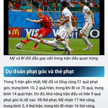
Mỹ và Bỉ đối đầu gay cấn trong trận đấu quan trọng.
Dự đoán phạt góc và thẻ phạt
Trong 5 trận gần nhất, Mỹ đã có tổng cộng 51 quả phạt
góc, trung bình 10, 2 quả/trận, trong khi Bỉ có 70 quả, trung
bình 14 quả/trận. Do đó, khả năng trận đấu có trên 9 quả
phạt góc là rất cao. Về thẻ phạt, Mỹ nhận 17 thẻ vàng,
trung bình 3, 4 thẻ/trận, trong khi Bỉ nhận 16 thẻ vàng,