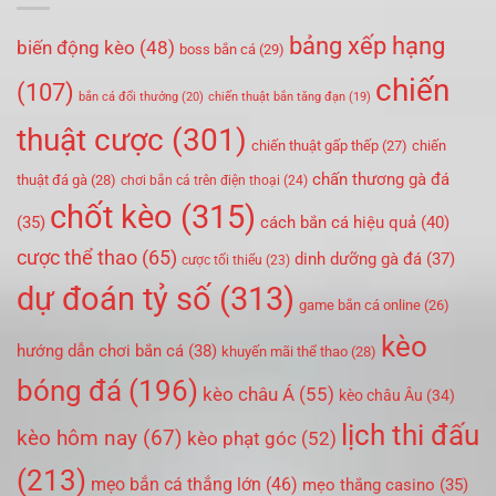
bảng xếp hạng
biến động kèo
(48)
boss bắn cá
(29)
chiến
(107)
bắn cá đổi thưởng
(20)
chiến thuật bắn tăng đạn
(19)
thuật cược
(301)
chiến thuật gấp thếp
(27)
chiến
chấn thương gà đá
thuật đá gà
(28)
chơi bắn cá trên điện thoại
(24)
chốt kèo
(315)
(35)
cách bắn cá hiệu quả
(40)
cược thể thao
(65)
dinh dưỡng gà đá
(37)
cược tối thiểu
(23)
dự đoán tỷ số
(313)
game bắn cá online
(26)
kèo
hướng dẫn chơi bắn cá
(38)
khuyến mãi thể thao
(28)
bóng đá
(196)
kèo châu Á
(55)
kèo châu Âu
(34)
lịch thi đấu
kèo hôm nay
(67)
kèo phạt góc
(52)
(213)
mẹo bắn cá thắng lớn
(46)
mẹo thắng casino
(35)