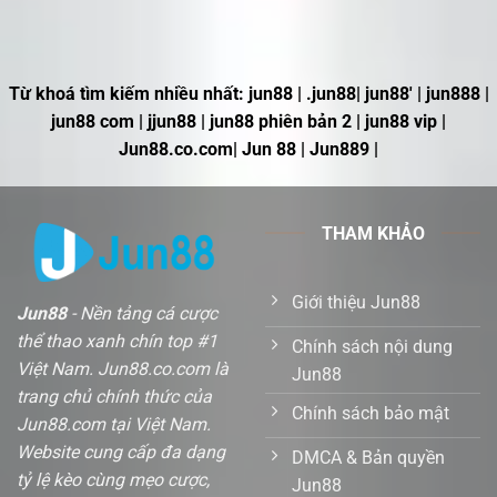
Từ khoá tìm kiếm nhiều nhất: jun88 | .jun88| jun88' | jun888 |
jun88 com | jjun88 | jun88 phiên bản 2 | jun88 vip |
Jun88.co.com| Jun 88 | Jun889 |
THAM KHẢO
Giới thiệu Jun88
Jun88
- Nền tảng cá cược
thể thao xanh chín top #1
Chính sách nội dung
Việt Nam. Jun88.co.com là
Jun88
trang chủ chính thức của
Chính sách bảo mật
Jun88.com tại Việt Nam.
Website cung cấp đa dạng
DMCA & Bản quyền
tỷ lệ kèo cùng mẹo cược,
Jun88