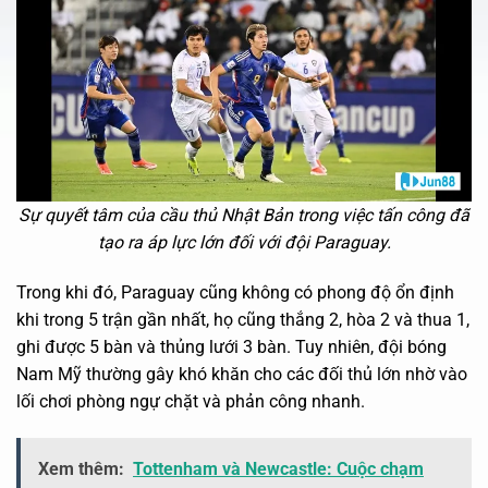
Sự quyết tâm của cầu thủ Nhật Bản trong việc tấn công đã
tạo ra áp lực lớn đối với đội Paraguay.
Trong khi đó, Paraguay cũng không có phong độ ổn định
khi trong 5 trận gần nhất, họ cũng thắng 2, hòa 2 và thua 1,
ghi được 5 bàn và thủng lưới 3 bàn. Tuy nhiên, đội bóng
Nam Mỹ thường gây khó khăn cho các đối thủ lớn nhờ vào
lối chơi phòng ngự chặt và phản công nhanh.
Xem thêm:
Tottenham và Newcastle: Cuộc chạm