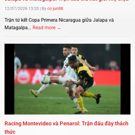
12/07/2026 13:20
|
By
co jun88
Trận tứ kết Copa Primera Nicaragua giữa Jalapa và
Matagalpa...
Read more →
Racing Montevideo và Penarol: Trận đấu đầy thách
thức