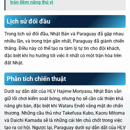
trán tiềm năng thú vị
Lịch sử đối đầu
Trong lịch sử đối đầu, Nhật Bản và Paraguay đã gặp nhau
nhiều lần, và trong trận gần nhất, Paraguay đã giành chiến
thắng. Điều này có thể tạo ra tâm lý tự tin cho đội khách,
đặc biệt khi họ hướng tới việc ít nhất có một trận hòa trên
đất Nhật.
Phân tích chiến thuật
Dưới sự dẫn dắt của HLV Hajime Moriyasu, Nhật Bản vẫn
giữ lối chơi kiểm soát bóng, nhưng họ sẽ cần cải thiện khả
năng ghi bàn, đặc biệt khi Wataru Endō vắng mặt do chấn
thương. Những cầu thủ như Takefusa Kubo, Kaoru Mitoma
và Daichi Kamada sẽ là những cái tên chủ chốt trong việc
tạo ra cơ hội. Ngược lại, Paraguay dưới sự dẫn dắt của HLV