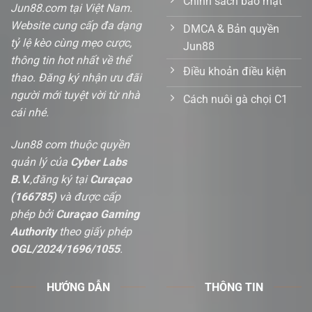
Chính sách bảo mật
Jun88.com tại Việt Nam.
Website cung cấp đa dạng
DMCA & Bản quyền
tỷ lệ kèo cùng mẹo cược,
Jun88
thông tin hot nhất về thể
Điều khoản điều kiện
thao. Đăng ký nhận ưu đãi
người mới tuyệt vời từ nhà
Cách nuôi gà chọi C1
cái nhé.
Jun88 com thuộc quyền
quản lý của
Cyber Labs
B.V.
,đăng ký tại
Curaçao
(166785)
và được cấp
phép bởi
Curaçao Gaming
Authority
theo giấy phép
OGL/2024/1696/1055
.
HƯỚNG DẪN
THÔNG TIN