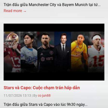
Trận đấu giữa Manchester City và Bayern Munich tại tứ...
Read more →
Stars và Capo: Cuộc chạm trán hấp dẫn
11/07/2026 13:13
|
By
co jun88
Trận đấu giữa Stars và Capo vào lúc 9h30 ngày...