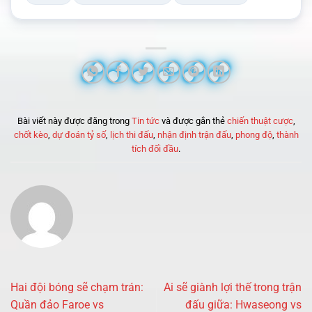
Bài viết này được đăng trong
Tin tức
và được gắn thẻ
chiến thuật cược
,
chốt kèo
,
dự đoán tỷ số
,
lịch thi đấu
,
nhận định trận đấu
,
phong độ
,
thành
tích đối đầu
.
Hai đội bóng sẽ chạm trán:
Ai sẽ giành lợi thế trong trận
Quần đảo Faroe vs
đấu giữa: Hwaseong vs