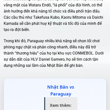
vắng mặt của Wataru Endō, “lá phổi” của đội hình, có thể
ảnh hưởng đến khả năng tổ chức và điều phối trận đấu.
Các cầu thủ như Takefusa Kubo, Kaoru Mitoma và Daichi
Kamada sẽ cần phát huy kỹ thuật và tốc độ của mình để
tạo ra đột biến.
Trong khi đó, Paraguay nhiều khả năng sẽ chọn lối chơi
phòng ngự chặt và phản công nhanh, điều này đã trở
thành “thương hiệu” của họ tại khu vực CONMEBOL. Dưới
sự dẫn dắt của HLV Daniel Garnero, họ sẽ tìm cách tận
dụng những sai lầm của Nhật Bản để ghi bàn.
Nhật Bản vs
Paraguay
Xem thêm: