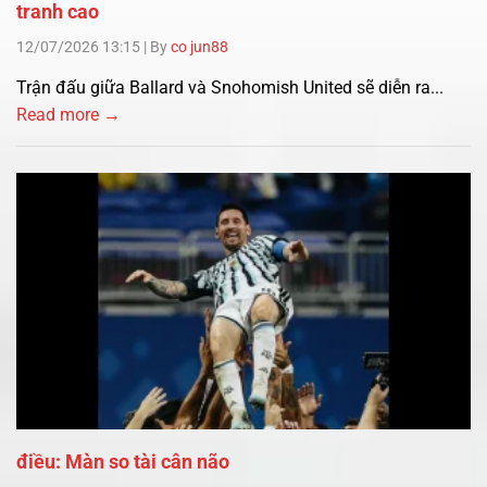
tranh cao
12/07/2026 13:15
|
By
co jun88
Trận đấu giữa Ballard và Snohomish United sẽ diễn ra...
Read more →
điều: Màn so tài cân não