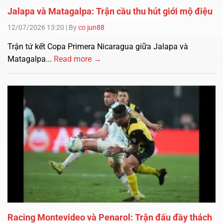
Jalapa và Matagalpa: Trận cầu thu hút giới mộ điệu
12/07/2026 13:20
|
By
co jun88
Trận tứ kết Copa Primera Nicaragua giữa Jalapa và
Matagalpa...
Read more →
Racing Montevideo và Penarol: Trận đấu đầy thách