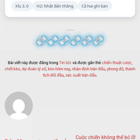
Xỉu 3. 0
H2: Nhật Bản thắng
Cả hai ghi bàn
Bài viết này được đăng trong
Tin tức
và được gắn thẻ
chiến thuật cược
,
chốt kèo
,
dự đoán tỷ số
,
kèo hôm nay
,
nhận định trận đấu
,
phong độ
,
thành
tích đối đầu
,
xác suất trận đấu
.
Cuộc chiến không thể bỏ lỡ