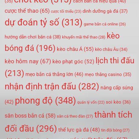
(35)
cách bắn cá hiệu quả
(40)
cược thể thao
(65)
dinh dưỡng gà đá
(37)
cược tối thiểu
(23)
dự đoán tỷ số
(313)
game bắn cá online
(26)
kèo
hướng dẫn chơi bắn cá
(38)
khuyến mãi thể thao
(28)
bóng đá
(196)
kèo châu Á
(55)
kèo châu Âu
(34)
lịch thi đấu
kèo hôm nay
(67)
kèo phạt góc
(52)
(213)
mẹo bắn cá thắng lớn
(46)
mẹo thắng casino
(35)
nhận định trận đấu
(282)
nâng cấp súng
phong độ
(348)
(42)
soi kèo
(36)
quản lý vốn
(22)
thành tích
săn boss bắn cá
(58)
săn cá theo đàn
(27)
đối đầu
(296)
thể lực gà đá
(48)
tin đội bóng
(27)