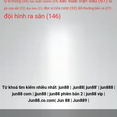
xác suất trận đấu
(67)
tỷ lệ thắng
(34)
xác suất casino
(24)
đá
đọc vị cửa cược
(32)
đổi thưởng bắn cá
(27)
gà cựa sắt
(22)
đọc kèo
(21)
đội hình ra sân
(146)
Từ khoá tìm kiếm nhiều nhất: jun88 | .jun88| jun88' | jun888 |
jun88 com | jjun88 | jun88 phiên bản 2 | jun88 vip |
Jun88.co.com| Jun 88 | Jun889 |