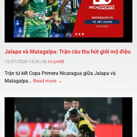
Jalapa và Matagalpa: Trận cầu thu hút giới mộ điệu
12/07/2026 13:20
|
By
co jun88
Trận tứ kết Copa Primera Nicaragua giữa Jalapa và
Matagalpa...
Read more →