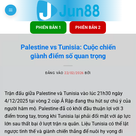
Bỏ
qua
nội
dung
PHIÊN BẢN 1
PHIÊN BẢN 2
Palestine vs Tunisia: Cuộc chiến
giành điểm số quan trọng
ĐĂNG VÀO
22/02/2026
BỞI
Trận đấu giữa Palestine và Tunisia vào lúc 21h30 ngày
4/12/2025 tại vòng 2 cúp Ả Rập đang thu hút sự chú ý của
người hâm mộ. Palestine đã có khởi đầu thuận lợi với 3
điểm trong tay, trong khi Tunisia lại phải đối mặt với áp lực
lớn sau thất bại ở lượt trận ra quân. Liệu Tunisia có thể lật
ngược tình thế và giành chiến thắng để nuôi hy vọng đi