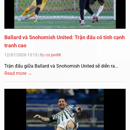
Ballard và Snohomish United: Trận đấu có tính cạnh
tranh cao
12/07/2026 13:15
|
By
co jun88
Trận đấu giữa Ballard và Snohomish United sẽ diễn ra...
Read more →