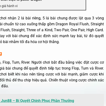
 giá hành vi
i với bài chung
chơi nhận 2 lá bài riêng, 5 lá bài chung được lật qua 3 vòng
ng biến trong từng vòng
y bài chuẩn từ cao xuống thấp gồm Dragon Royal Flush, Straight
 Flush, Straight, Three of a Kind, Two Pair, One Pair, High Card.
 tay với bài chung để xác định sức mạnh tay bài, từ đó quyết
ỏ bài nhằm tối đa hóa cơ hội thắng.
g
, Flop, Turn, River. Người chơi bắt đầu bằng việc đặt cược cơ
iá bài chung để quyết định tiếp tục trong Flop, Turn và River.
chơi biết khi nào nên tăng cược với bài mạnh, giảm cược khi
đối thủ để thu chip hiệu quả. Chiến thuật vòng cược chính xác
n đấu.
y Jun88 – Bí Quyết Chinh Phục Phần Thưởng