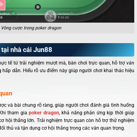
Vòng cược trong poker dragon
 tại nhà cái Jun88
thực tế từ trải nghiệm mượt mà, bàn chơi trực quan, hỗ trợ ván
 hấp dẫn. Hiểu rõ ưu điểm này giúp người chơi khai thác hiệu
 quan
cược và bài chung rõ ràng, giúp người chơi đánh giá tình huống
 Khi tham gia
poker dragon
, khả năng phản ứng kịp thời giúp
 cơ hội thắng lớn. Trải nghiệm trực quan còn hỗ trợ thử nghiệm
đối thủ và tận dụng cơ hội thắng trong các ván quan trọng.