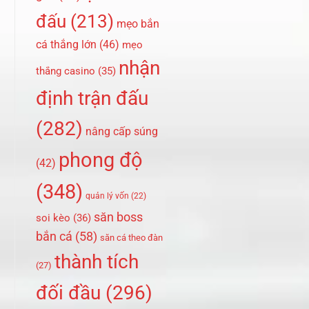
đấu
(213)
mẹo bắn
cá thắng lớn
(46)
mẹo
nhận
thắng casino
(35)
định trận đấu
(282)
nâng cấp súng
phong độ
(42)
(348)
quản lý vốn
(22)
săn boss
soi kèo
(36)
bắn cá
(58)
săn cá theo đàn
thành tích
(27)
đối đầu
(296)