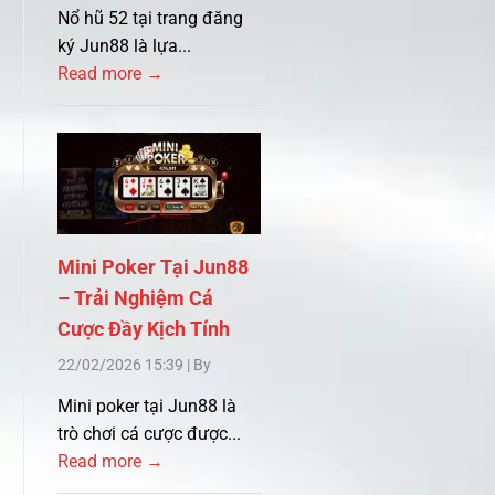
Nổ hũ 52 tại trang đăng
ký Jun88 là lựa...
Read more →
Mini Poker Tại Jun88
– Trải Nghiệm Cá
Cược Đầy Kịch Tính
22/02/2026 15:39
|
By
Mini poker tại Jun88 là
trò chơi cá cược được...
Read more →