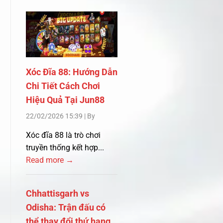
Xóc Đĩa 88: Hướng Dẫn
Chi Tiết Cách Chơi
Hiệu Quả Tại Jun88
22/02/2026 15:39
|
By
Xóc đĩa 88 là trò chơi
truyền thống kết hợp...
Read more →
Chhattisgarh vs
Odisha: Trận đấu có
thể thay đổi thứ hạng