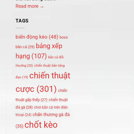
Read more →
TAGS
biến động kèo
(48)
boss
bảng xếp
bắn cá
(29)
hạng
(107)
bắn cá đổi
thưởng
(20)
chiến thuật bắn tăng
chiến thuật
đạn
(19)
cược
(301)
chiến
thuật gấp thếp
(27)
chiến thuật
đá gà
(28)
chơi bắn cá trên điện
chấn thương gà đá
thoại
(24)
chốt kèo
(35)