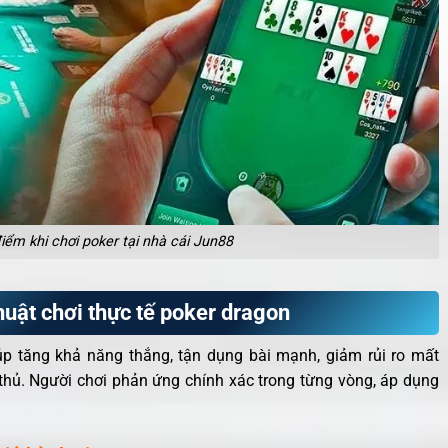
iểm khi chơi poker tại nhà cái Jun88
huật chơi thực tế poker dragon
úp tăng khả năng thắng, tận dụng bài mạnh, giảm rủi ro mất
 thủ. Người chơi phản ứng chính xác trong từng vòng, áp dụng