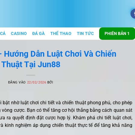
 CÁ
CASINO
ĐÁ GÀ
THỂ THAO
TIN TỨC
PHIÊN BẢN 1
– Hướng Dẫn Luật Chơi Và Chiến
Thuật Tại Jun88
ĐĂNG VÀO
22/02/2026
BỞI
 bật nhờ luật chơi chi tiết và chiến thuật phong phú, cho phép
g vòng cược. Bạn có thể tăng cơ hội thắng bằng cách quan sát
ưa ra quyết định đặt cược hợp lý. Khám phá chi tiết luật chơi,
à kinh nghiệm áp dụng chiến thuật thực tế để tăng khả năng