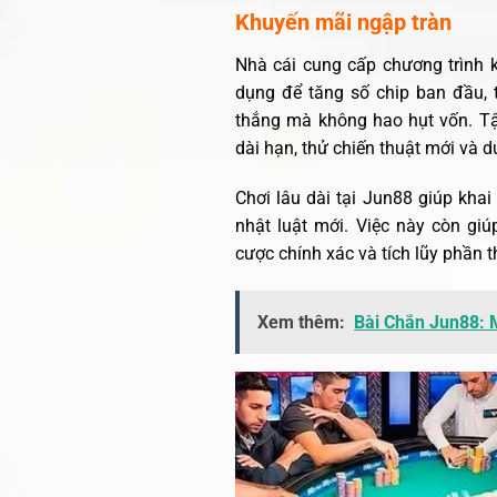
Khuyến mãi ngập tràn
Nhà cái cung cấp chương trình k
dụng để tăng số chip ban đầu, 
thắng mà không hao hụt vốn. Tậ
dài hạn, thử chiến thuật mới và d
Chơi lâu dài tại Jun88 giúp khai
nhật luật mới. Việc này còn giú
cược chính xác và tích lũy phần t
Xem thêm:
Bài Chắn Jun88: 