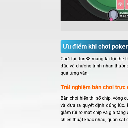
Ưu điểm khi chơi poker
Chơi tại Jun88 mang lại lợi thế 
đấu và chương trình nhận thưởng
quả từng ván.
Trải nghiệm bàn chơi trực
Bàn chơi hiển thị số chip, vòng 
và đưa ra quyết định đúng lúc.
giảm rủi ro mất chip và gia tăng
chiến thuật khác nhau, quan sát 