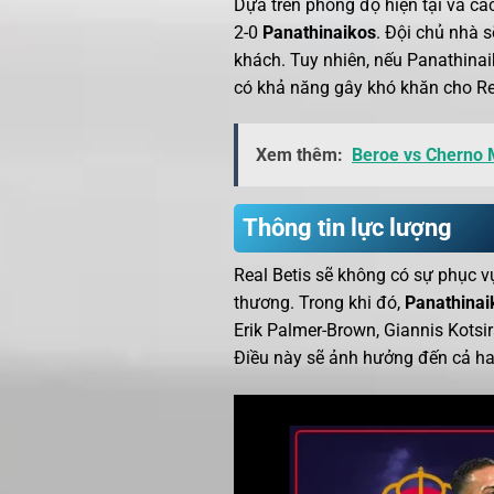
Dựa trên phong độ hiện tại và các
2-0
Panathinaikos
. Đội chủ nhà s
khách. Tuy nhiên, nếu Panathina
có khả năng gây khó khăn cho Rea
Xem thêm:
Beroe vs Cherno 
Thông tin lực lượng
Real Betis sẽ không có sự phục v
thương. Trong khi đó,
Panathinai
Erik Palmer-Brown, Giannis Kotsi
Điều này sẽ ảnh hưởng đến cả hai 