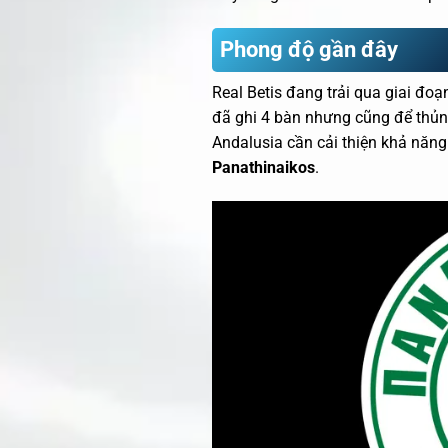
Phong độ gần đây
Real Betis đang trải qua giai đoạ
đã ghi 4 bàn nhưng cũng để thủn
Andalusia cần cải thiện khả năn
Panathinaikos
.