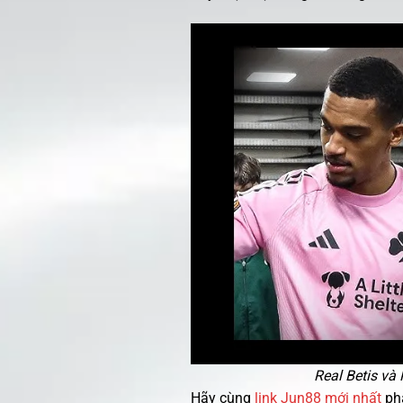
Real Betis và
Hãy cùng
link Jun88 mới nhất
phâ