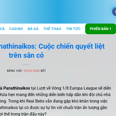
 CÁ
CASINO
ĐÁ GÀ
THỂ THAO
TIN TỨC
PHIÊN BẢN 1
nathinaikos: Cuộc chiến quyết liệt
trên sân cỏ
ĐĂNG VÀO
18/03/2026
BỞI
và Panathinaikos
tại Lượt về Vòng 1/8 Europa League sẽ diễn
 hứa hẹn mang đến những diễn biến hấp dẫn khi đội chủ nhà
òng. Trong khi Real Betis vẫn đang gặp khó khăn trong việc
athinaikos lại có được sự tự tin với chuỗi trận ấn tượng gần
ợi thế trong trận đấu này?