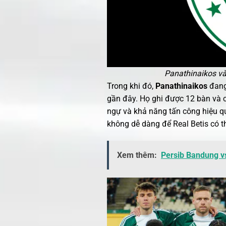
Panathinaikos và
Trong khi đó,
Panathinaikos
đang 
gần đây. Họ ghi được 12 bàn và c
ngự và khả năng tấn công hiệu qu
không dễ dàng để Real Betis có 
Xem thêm:
Persib Bandung vs