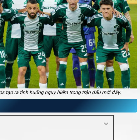
os tạo ra tình huống nguy hiểm trong trận đấu mới đây.