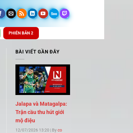
PHIÊN BẢN 2
BÀI VIẾT GẦN ĐÂY
Jalapa và Matagalpa:
Trận cầu thu hút giới
mộ điệu
12/07/2026 13:20
|
By
co