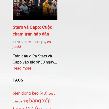
Stars và Capo: Cuộc
chạm trán hấp dẫn
11/07/2026 13:13
|
By
co
jun88
Trận đấu giữa Stars và
Capo vào lúc 9h30 ngày...
Read more →
TAGS
biến động kèo
(48)
boss
bảng xếp
bắn cá
(29)
hạng
(107)