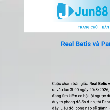
Bỏ
qua
nội
dung
TRANG CHỦ
BẮN
Real Betis và Pa
Cuộc chạm trán giữa
Real Betis 
ra vào lúc 3h00 ngày 20/3/2026,
đang tìm kiếm cơ hội lội ngược d
duy trì phong độ ổn định, thì Pan
đây. Liệu đội bóng nào sẽ giành l