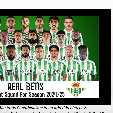
 đảo trước Panathinaikos trong trận đấu hôm nay.