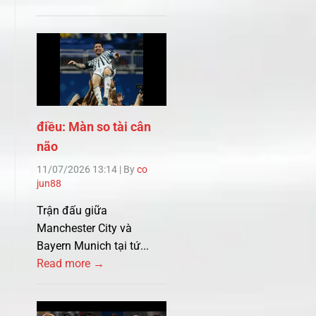
điều: Màn so tài cân
não
11/07/2026 13:14
|
By
co
jun88
Trận đấu giữa
Manchester City và
Bayern Munich tại tứ...
Read more →