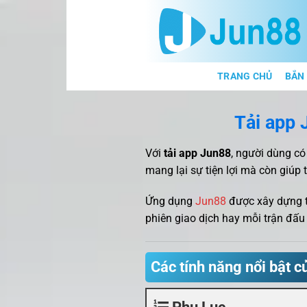
Bỏ
qua
nội
dung
TRANG CHỦ
BẮN
Tải app 
Với
tải app Jun88
, người dùng có
mang lại sự tiện lợi mà còn giúp 
Ứng dụng
Jun88
được xây dựng tr
phiên giao dịch hay mỗi trận đấu
Các tính năng nổi bật 