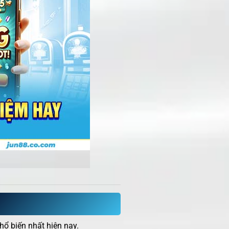
hổ biến nhất hiện nay.