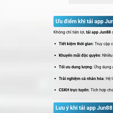
Ưu điểm khi tải app Ju
Không chỉ tiện lợi,
tải app Jun88
c
Tiết kiệm thời gian
: Truy cập 
Khuyến mãi độc quyền
: Nhiều
Tối ưu dung lượng
: Ứng dụng 
Trải nghiệm cá nhân hóa
: Hệ 
CSKH trực tuyến
: Tích hợp ch
Lưu ý khi tải app Jun88