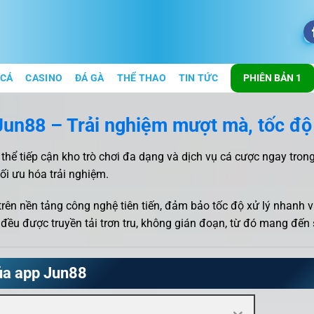
 CÁ
CASINO
ĐÁ GÀ
THỂ THAO
TIN TỨC
PHIÊN BẢN 1
Jun88 – Trải nghiệm mượt mà, tốc độ 
 thể tiếp cận kho trò chơi đa dạng và dịch vụ cá cược ngay tron
tối ưu hóa trải nghiệm.
ên nền tảng công nghệ tiên tiến, đảm bảo tốc độ xử lý nhanh và
 đều được truyền tải trơn tru, không gián đoạn, từ đó mang đến
của app Jun88