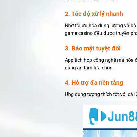
2. Tốc độ xử lý nhanh
Nhờ tối ưu hóa dung lượng và bộ
game casino đều được truyền phát
3. Bảo mật tuyệt đối
App tích hợp công nghệ mã hóa đa
dùng an tâm lựa chọn.
4. Hỗ trợ đa nền tảng
Ứng dụng tương thích tốt với cả 