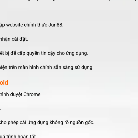
cập website chính thức Jun88.
nhận cài đặt.
ết bị để cấp quyền tin cậy cho ứng dụng.
 hiện trên màn hình chính sẵn sàng sử dụng.
oid
trình duyệt Chrome.
.
cho phép cài ứng dụng không rõ nguồn gốc.
uá trình hoàn tất.