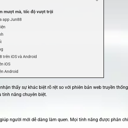
m mượt mà, tốc độ vượt trội
ủa app Jun88
hiện
nh
i
ng
 trên iOS và Android
ên iOS
rên Android
88
 nhận thấy sự khác biệt rõ rệt so với phiên bản web truyền thốn
 tính năng chuyên biệt.
, giúp người mới dễ dàng làm quen. Mọi tính năng được phân chi