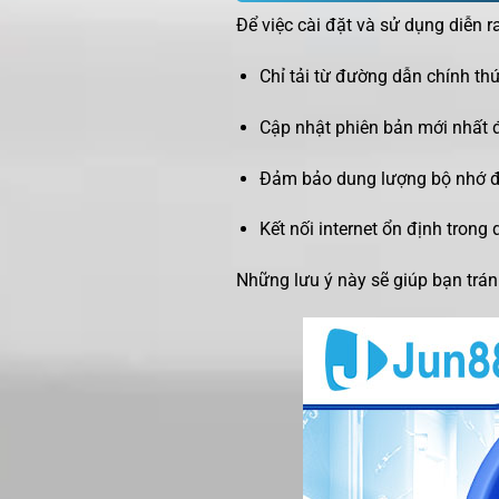
Để việc cài đặt và sử dụng diễn r
Chỉ tải từ đường dẫn chính thứ
Cập nhật phiên bản mới nhất 
Đảm bảo dung lượng bộ nhớ đủ 
Kết nối internet ổn định trong q
Những lưu ý này sẽ giúp bạn trá