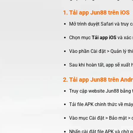
1. Tải app Jun88 trên iOS
Mở trình duyệt Safari và truy 
Chọn mục
Tải app iOS
và xác 
Vào phần Cài đặt > Quản lý thi
Sau khi hoàn tất, app sẽ xuất
2. Tải app Jun88 trên Andr
Truy cập website Jun88 bằng 
Tải file APK chính thức về máy
Vào mục Cài đặt > Bảo mật > 
Nhấn cài đặt file APK và chờ q