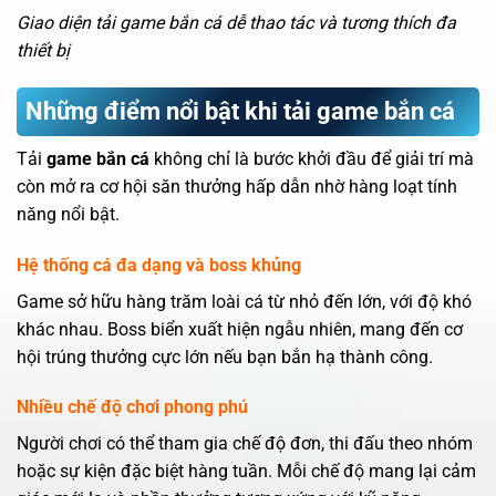
Giao diện tải game bắn cá dễ thao tác và tương thích đa
thiết bị
Những điểm nổi bật khi tải game bắn cá
Tải
game bắn cá
không chỉ là bước khởi đầu để giải trí mà
còn mở ra cơ hội săn thưởng hấp dẫn nhờ hàng loạt tính
năng nổi bật.
Hệ thống cá đa dạng và boss khủng
Game sở hữu hàng trăm loài cá từ nhỏ đến lớn, với độ khó
khác nhau. Boss biển xuất hiện ngẫu nhiên, mang đến cơ
hội trúng thưởng cực lớn nếu bạn bắn hạ thành công.
Nhiều chế độ chơi phong phú
Người chơi có thể tham gia chế độ đơn, thi đấu theo nhóm
hoặc sự kiện đặc biệt hàng tuần. Mỗi chế độ mang lại cảm