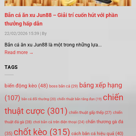
Bắn cá ăn xu Jun88 – Giải trí cuốn hút với phần
thưởng hấp dẫn
22/02/2026 15:39
|
By
Bắn cá ăn xu Jun88 là một trong những lựa...
Read more →
TAGS
bảng xếp hạng
biến động kèo
(48)
boss bắn cá
(29)
chiến
(107)
bắn cá đổi thưởng
(20)
chiến thuật bắn tăng đạn
(19)
thuật cược
(301)
chiến thuật gấp thếp
(27)
chiến
chấn thương gà đá
thuật đá gà
(28)
chơi bắn cá trên điện thoại
(24)
chốt kèo
(315)
(35)
cách bắn cá hiệu quả
(40)