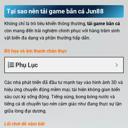
Tại sao nên tải game bắn cá Jun88
Không chỉ là trò tiêu khiển thông thường,
tải game bắn cá
còn mang đến trải nghiệm chinh phục với hàng trăm sinh
vật biển đa dạng và phần thưởng hấp dẫn.
Đồ họa và âm thanh chân thực
Phụ Lục
Các nhà phát triển đã đầu tư mạnh tay vào hình ảnh 3D và
hiệu ứng chuyển động mềm mại, tái hiện không gian biển
sâu cực kỳ sống động. Tiếng súng, bong bóng nước và
tiếng cá di chuyển tạo nên cảm giác như đang thực sự lặn
giữa lòng đại dương.
Lối chơi dễ nắm bắt