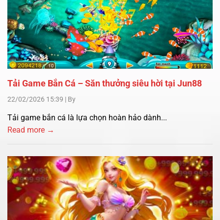
Tải Game Bắn Cá – Săn thưởng siêu hời tại Jun88
22/02/2026 15:39
|
By
Tải game bắn cá là lựa chọn hoàn hảo dành...
Read more →