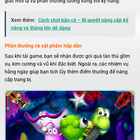
giác mới lạ và phần thưởng tương xứng với kỹ năng.
Xem thêm:
Cách chơi bắn cá – Bí quyết nâng cấp kỹ
năng và thắng lớn dễ dàng
Phần thưởng và vật phẩm hấp dẫn
Sau khi tải game, bạn sẽ nhận được gói quà tân thủ gồm
xu, kim cương và vũ khí đặc biệt. Ngoài ra, các nhiệm vụ
hằng ngày giúp bạn tích lũy thêm điểm thưởng để nâng
cấp trang bị.