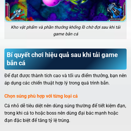
Kho vật phẩm và phần thưởng khổng lồ chờ đợi sau khi tải
game bắn cá
Bí quyết chơi hiệu quả sau khi tải game
bắn cá
Để đạt được thành tích cao và tối ưu điểm thưởng, bạn nên
áp dụng các chiến thuật hợp lý trong quá trình bắn.
Chọn súng phù hợp với từng loại cá
Cá nhỏ dễ tiêu diệt nên dùng súng thường để tiết kiệm đạn,
trong khi cá to hoặc boss nên dùng đại bác mạnh hoặc
đạn đặc biệt để tăng tỷ lệ trúng.