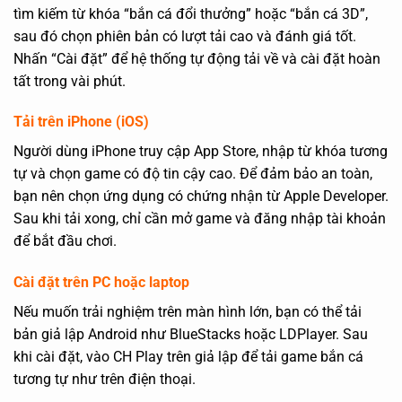
tìm kiếm từ khóa “bắn cá đổi thưởng” hoặc “bắn cá 3D”,
sau đó chọn phiên bản có lượt tải cao và đánh giá tốt.
Nhấn “Cài đặt” để hệ thống tự động tải về và cài đặt hoàn
tất trong vài phút.
Tải trên iPhone (iOS)
Người dùng iPhone truy cập App Store, nhập từ khóa tương
tự và chọn game có độ tin cậy cao. Để đảm bảo an toàn,
bạn nên chọn ứng dụng có chứng nhận từ Apple Developer.
Sau khi tải xong, chỉ cần mở game và đăng nhập tài khoản
để bắt đầu chơi.
Cài đặt trên PC hoặc laptop
Nếu muốn trải nghiệm trên màn hình lớn, bạn có thể tải
bản giả lập Android như BlueStacks hoặc LDPlayer. Sau
khi cài đặt, vào CH Play trên giả lập để tải game bắn cá
tương tự như trên điện thoại.