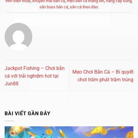
trên điện thoại
,
khuyến mãi bắn cá
,
mẹo bắn cá thắng lớn
,
nâng cấp súng
,
săn boss bắn cá
,
săn cá theo đàn
.
Jackpot Fishing – Chơi bắn
Mẹo Chơi Bắn Cá – Bí quyết
cá với trải nghiệm hot tại
chơi trăm phát trăm trúng
Jun88
BÀI VIẾT GẦN ĐÂY