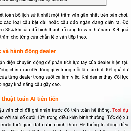
ch sử để nhận biết cầu bệt sớm
t toàn bộ lịch sử ít nhất một trăm ván gần nhất trên bàn chơi.
hiện của dealer hiện tại
c các loại cầu bệt dài hoặc cầu đảo ngắn đang diễn ra. Độ
ơi có quy luật ổn định nhất
ên 85% khi cầu đã hình thành rõ ràng từ ván thứ năm. Kết quả
trăm cho từng cửa chẵn lẻ ở ván tiếp theo.
c và hành động dealer
 diện chuyển động để phân tích lực tay của dealer hiện tại.
ng chính xác đến từng giây trong mỗi lần lắc bát. Kết quả dự
ủa từng dealer trong suốt ca làm việc. Khi dealer thay đổi lực
áo ngay khả năng cầu gãy cao.
thuật toán AI tiên tiến
iệu ván chơi đã ghi nhận trước đó trên toàn hệ thống.
Tool dự
eo với sai số dưới 10% trong điều kiện bình thường. Tốc độ xử
 trước thời gian đặt cược chính thức. Hệ thống tự động điều