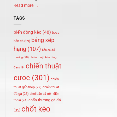
Read more →
TAGS
biến động kèo
(48)
boss
bảng xếp
bắn cá
(29)
hạng
(107)
bắn cá đổi
thưởng
(20)
chiến thuật bắn tăng
chiến thuật
đạn
(19)
cược
(301)
chiến
thuật gấp thếp
(27)
chiến thuật
đá gà
(28)
chơi bắn cá trên điện
chấn thương gà đá
thoại
(24)
chốt kèo
(35)