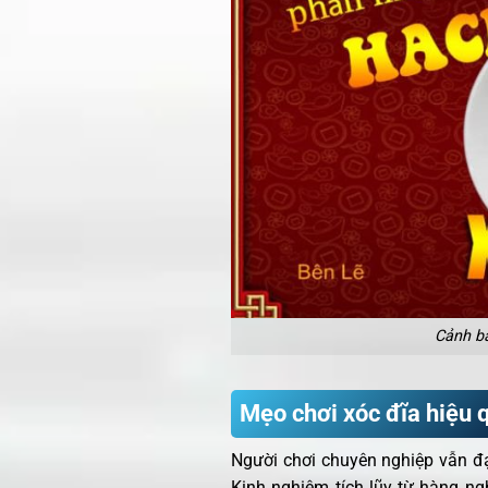
Cảnh bá
Mẹo chơi xóc đĩa hiệu 
Người chơi chuyên nghiệp vẫn đạ
Kinh nghiệm tích lũy từ hàng ng