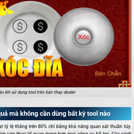
o khi sử dụng tool trên bàn thay dealer
quả mà không cần dùng bất kỳ tool nào
t tỷ lệ thắng trên 80% chỉ bằng khả năng quan sát thuần túy.
hìn ván thực tế quan trọng hơn mọi công cụ hỗ trợ. Các cách