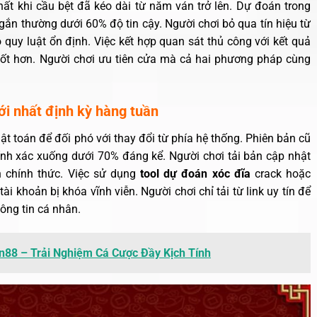
ất khi cầu bệt đã kéo dài từ năm ván trở lên. Dự đoán trong
gắn thường dưới 60% độ tin cậy. Người chơi bỏ qua tín hiệu từ
 quy luật ổn định. Việc kết hợp quan sát thủ công với kết quả
 tốt hơn. Người chơi ưu tiên cửa mà cả hai phương pháp cùng
ới nhất định kỳ hàng tuần
huật toán để đối phó với thay đổi từ phía hệ thống. Phiên bản cũ
nh xác xuống dưới 70% đáng kể. Người chơi tải bản cập nhật
n chính thức. Việc sử dụng
tool dự đoán xóc đĩa
crack hoặc
i khoản bị khóa vĩnh viễn. Người chơi chỉ tải từ link uy tín để
ông tin cá nhân.
un88 – Trải Nghiệm Cá Cược Đầy Kịch Tính