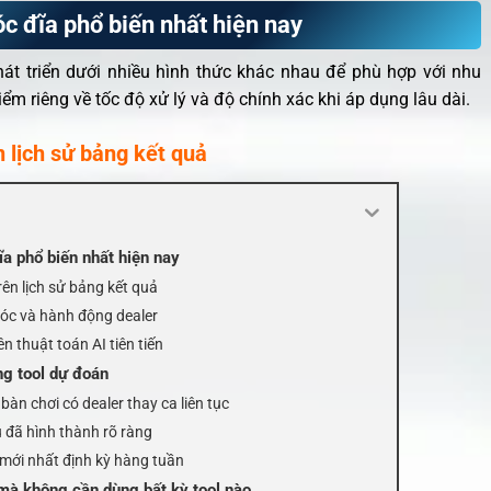
óc đĩa phổ biến nhất hiện nay
át triển dưới nhiều hình thức khác nhau để phù hợp với nhu
iểm riêng về tốc độ xử lý và độ chính xác khi áp dụng lâu dài.
n lịch sử bảng kết quả
ĩa phổ biến nhất hiện nay
rên lịch sử bảng kết quả
xóc và hành động dealer
n thuật toán AI tiên tiến
ng tool dự đoán
bàn chơi có dealer thay ca liên tục
u đã hình thành rõ ràng
 mới nhất định kỳ hàng tuần
mà không cần dùng bất kỳ tool nào