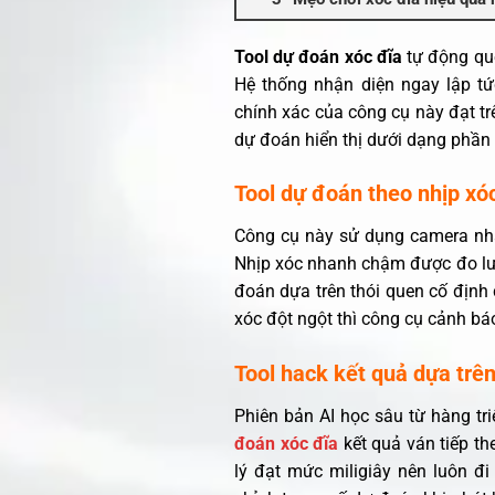
Theo dõi sát sao bảng lị
Tool dự đoán xóc đĩa
tự động qué
Quan sát lực tay và biểu 
Hệ thống nhận diện ngay lập tứ
Chọn khung giờ và bàn ch
chính xác của công cụ này đạt tr
Kết luận
dự đoán hiển thị dưới dạng phần 
Tool dự đoán theo nhịp xó
Công cụ này sử dụng camera nhận
Nhịp xóc nhanh chậm được đo lườ
đoán dựa trên thói quen cố định c
xóc đột ngột thì công cụ cảnh b
Tool hack kết quả dựa trên 
Phiên bản AI học sâu từ hàng tr
đoán xóc đĩa
kết quả ván tiếp th
lý đạt mức miligiây nên luôn đi