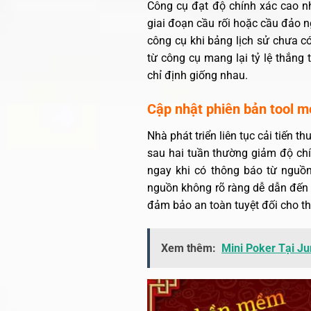
Công cụ đạt độ chính xác cao nh
giai đoạn cầu rối hoặc cầu đảo n
công cụ khi bảng lịch sử chưa có
từ công cụ mang lại tỷ lệ thắng
chỉ định giống nhau.
Cập nhật phiên bản tool m
Nhà phát triển liên tục cải tiến t
sau hai tuần thường giảm độ chí
ngay khi có thông báo từ nguồ
nguồn không rõ ràng dễ dẫn đến tà
đảm bảo an toàn tuyệt đối cho th
Xem thêm:
Mini Poker Tại J