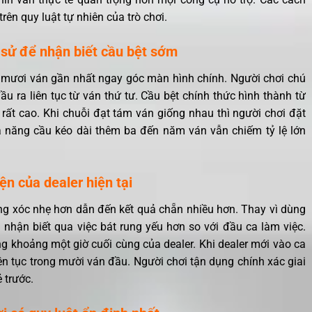
rên quy luật tự nhiên của trò chơi.
h sử để nhận biết cầu bệt sớm
ăm mươi ván gần nhất ngay góc màn hình chính. Người chơi chú
ầu ra liên tục từ ván thứ tư. Cầu bệt chính thức hình thành từ
c rất cao. Khi chuỗi đạt tám ván giống nhau thì người chơi đặt
ả năng cầu kéo dài thêm ba đến năm ván vẫn chiếm tỷ lệ lớn
ện của dealer hiện tại
ng xóc nhẹ hơn dẫn đến kết quả chẵn nhiều hơn. Thay vì dùng
 nhận biết qua việc bát rung yếu hơn so với đầu ca làm việc.
ng khoảng một giờ cuối cùng của dealer. Khi dealer mới vào ca
iên tục trong mười ván đầu. Người chơi tận dụng chính xác giai
 trước.