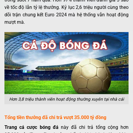
về tốc độ lẫn tỷ lệ thưởng. Kỷ lục 2,6 triệu người cùng theo
dõi trận chung kết Euro 2024 mà hệ thống vẫn hoạt động
mượt mà.
Hơn 3,8 triệu thành viên hoạt động thường xuyên tại nhà cái
Tổng tiền thưởng đã chi trả vượt 35.000 tỷ đồng
Trang cá cược bóng đá
này đã chi trả tổng cộng hơn