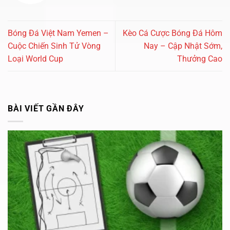
Bóng Đá Việt Nam Yemen –
Kèo Cá Cược Bóng Đá Hôm
Cuộc Chiến Sinh Tử Vòng
Nay – Cập Nhật Sớm,
Loại World Cup
Thưởng Cao
BÀI VIẾT GẦN ĐÂY