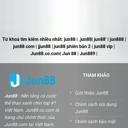
Từ khoá tìm kiếm nhiều nhất: jun88 | .jun88| jun88' | jun888 |
jun88 com | jjun88 | jun88 phiên bản 2 | jun88 vip |
Jun88.co.com| Jun 88 | Jun889 |
THAM KHẢO
Giới thiệu Jun88
Jun88
- Nền tảng cá cược
thể thao xanh chín top #1
Chính sách nội dung
Việt Nam. Jun88.co.com là
Jun88
trang chủ chính thức của
Chính sách bảo mật
Jun88.com tại Việt Nam.