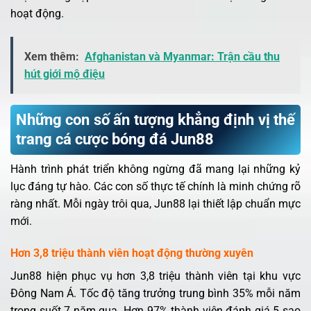
hoạt động.
Xem thêm:
Afghanistan và Myanmar: Trận cầu thu
hút giới mộ điệu
Những con số ấn tượng khẳng định vị thế
trang cá cược bóng đá Jun88
Hành trình phát triển không ngừng đã mang lại những kỷ
lục đáng tự hào. Các con số thực tế chính là minh chứng rõ
ràng nhất. Mỗi ngày trôi qua, Jun88 lại thiết lập chuẩn mực
mới.
Hơn 3,8 triệu thành viên hoạt động thường xuyên
Jun88 hiện phục vụ hơn 3,8 triệu thành viên tại khu vực
Đông Nam Á. Tốc độ tăng trưởng trung bình 35% mỗi năm
trong suốt 7 năm qua. Hơn 97% thành viên đánh giá 5 sao