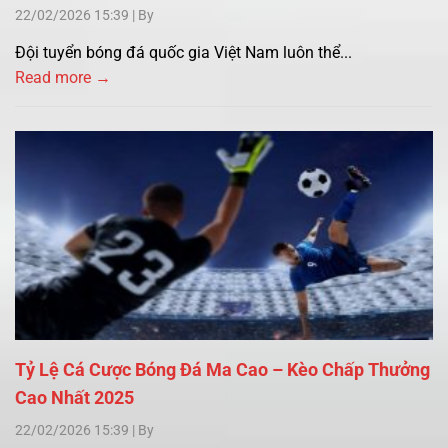
22/02/2026 15:39
|
By
Đội tuyển bóng đá quốc gia Việt Nam luôn thể...
Read more →
Tỷ Lệ Cá Cược Bóng Đá Ma Cao – Kèo Chấp Thưởng
Cao Nhất 2025
22/02/2026 15:39
|
By