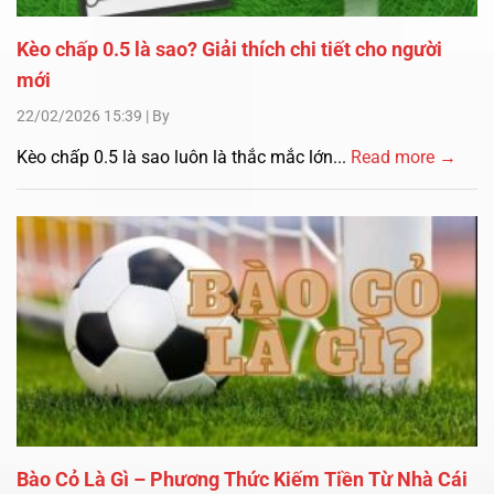
Kèo chấp 0.5 là sao? Giải thích chi tiết cho người
mới
22/02/2026 15:39
|
By
Kèo chấp 0.5 là sao luôn là thắc mắc lớn...
Read more →
Bào Cỏ Là Gì – Phương Thức Kiếm Tiền Từ Nhà Cái