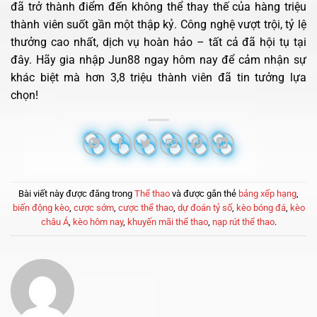
đã trở thành điểm đến không thể thay thế của hàng triệu
thành viên suốt gần một thập kỷ. Công nghệ vượt trội, tỷ lệ
thưởng cao nhất, dịch vụ hoàn hảo – tất cả đã hội tụ tại
đây. Hãy gia nhập Jun88 ngay hôm nay để cảm nhận sự
khác biệt mà hơn 3,8 triệu thành viên đã tin tưởng lựa
chọn!
Bài viết này được đăng trong
Thể thao
và được gắn thẻ
bảng xếp hạng
,
biến động kèo
,
cược sớm
,
cược thể thao
,
dự đoán tỷ số
,
kèo bóng đá
,
kèo
châu Á
,
kèo hôm nay
,
khuyến mãi thể thao
,
nạp rút thể thao
.