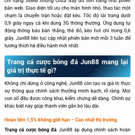
chỉ nặng 38MB nhưng chứa đầy đủ tính năng như phiên
bản web. Giao diện tối ưu cho màn hình nhỏ, thao tác một
chạm là chuyển trận hoặc đặt kèo. Tốc độ tải trang dưới
0,9 giây ngay cả khi dùng 3G thông thường. Ứng dụng tự
động thông báo bàn thắng, thẻ đỏ, kèo hot chỉ trong 0,6
giây. Jun88 liên tục cập nhật phiên bản mới mỗi 3 tuần để
tương thích hệ điều hành mới nhất.
Trang cá cược bóng đá Jun88 mang lại
giá trị thực tế gì?
Không chỉ dừng ở công nghệ, Jun88 còn tạo ra giá trị thực
sự thông qua chính sách thưởng minh bạch, rõ ràng. Mọi
con số đều được công khai, kiểm chứng dễ dàng. Chính sự
khác biệt này giúp thành viên gắn bó lâu dài.
Hoàn tiền 1,5% không giới hạn – Cao nhất thị trường
Trang cá cược bóng đá
Jun88 áp dụng chính sách hoàn