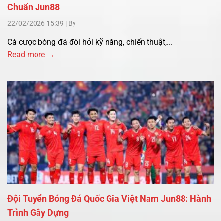
Chuẩn Jun88
22/02/2026 15:39
|
By
Cá cược bóng đá đòi hỏi kỹ năng, chiến thuật,...
Read more →
Đội Tuyển Bóng Đá Quốc Gia Việt Nam Jun88: Hành
Trình Gây Dựng